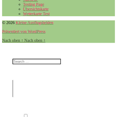
Testing Page
Übersichtskarte
Wetterkarte Test
© 2026
Kleine Ausflugshelden
Präsentiert von WordPress
Nach oben
↑
Nach oben
↑
Filter
Nach was suchst du?
Wähle die Kategorie/Filter aus, die dich interessieren!
Draußen