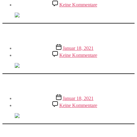
zu
Keine Kommentare
Kürbissuppe
kochen
Leckeren Kinderpunsch machen
Veröffentlichungsdatum
Januar 18, 2021
zu
Keine Kommentare
Leckeren
Kinderpunsch
machen
Watteball spielen
Veröffentlichungsdatum
Januar 18, 2021
zu
Keine Kommentare
Watteball
spielen
Der alte Häuptling