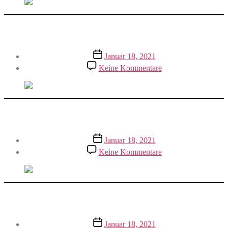
Knete selbst herstellen
Veröffentlichungsdatum
Januar 18, 2021
zu
Keine Kommentare
Knete
selbst
herstellen
Luftballon-Rakete bauen
Veröffentlichungsdatum
Januar 18, 2021
zu
Keine Kommentare
Luftballon-
Rakete
bauen
Kürbissuppe kochen
Veröffentlichungsdatum
Januar 18, 2021