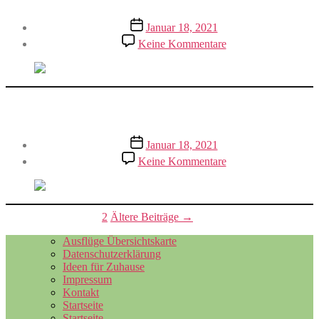
Veröffentlichungsdatum
Januar 18, 2021
zu
Keine Kommentare
Der
alte
Häuptling
Schimpfwort-Wettbewerb
Veröffentlichungsdatum
Januar 18, 2021
zu
Keine Kommentare
Schimpfwort-
Wettbewerb
Beitragsnavigation
←
Neuere
Beiträge
1
2
Ältere
Beiträge
→
Ausflüge Übersichtskarte
Datenschutzerklärung
Ideen für Zuhause
Impressum
Kontakt
Startseite
Startseite