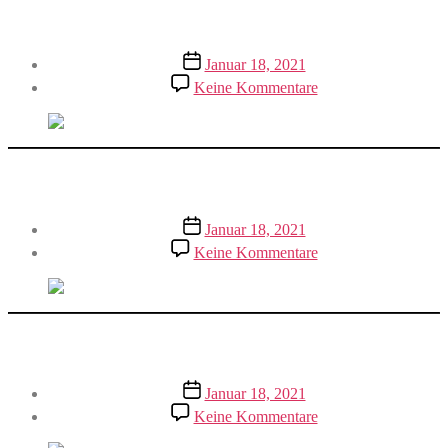
Zaubersand herstellen
Veröffentlichungsdatum
Januar 18, 2021
zu
Keine Kommentare
Zaubersand
herstellen
Windlicht basteln
Veröffentlichungsdatum
Januar 18, 2021
zu
Keine Kommentare
Windlicht
basteln
Hyazinthen pflanzen
Veröffentlichungsdatum
Januar 18, 2021
zu
Keine Kommentare
Hyazinthen
pflanzen