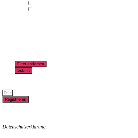
halbtägig
vierteltägig
Wie alt sind deine/eure Kinder?
0
Jahre
–
10
Jahre
Kosten
0,00
€
–
46,00
€
Bleib immer auf dem neuesten Stand und registriere Dich für
unseren Newsletter!
Registrieren
Hinweise zur Einwilligung unserer Erfolgsmessung, dem Einsatz
des Versanddienstleisters MailChimp, Protokollierung der
Anmeldung und ihren Widerrufsrechten erhältst Du in unserer
Datenschutzerklärung.
Lorem ipsum dolor sit amet, consectetur adipiscing elit. Ut elit tellus,