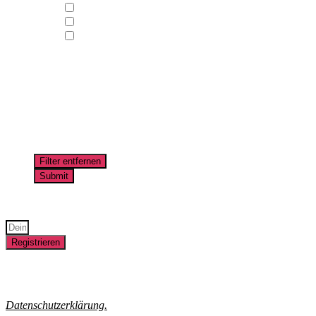
ganztägig
halbtägig
vierteltägig
Wie alt sind deine/eure Kinder?
0
Jahre
–
10
Jahre
Kosten
0,00
€
–
46,00
€
Bleib immer auf dem neuesten Stand und registriere Dich für
unseren Newsletter!
Registrieren
Hinweise zur Einwilligung unserer Erfolgsmessung, dem Einsatz
des Versanddienstleisters MailChimp, Protokollierung der
Anmeldung und ihren Widerrufsrechten erhältst Du in unserer
Datenschutzerklärung.