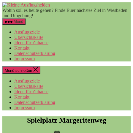
Zum
Kleine
Inhalt
Ausflugshelden
Wohin soll es heute gehen? Finde Euer nächstes Ziel in Wiesbaden
springen
und Umgebung!
Menü
Ausflugsziele
Übersichtskarte
Ideen für Zuhause
Kontakt
Datenschutzerklärung
Impressum
Menü schließen
Ausflugsziele
Übersichtskarte
Ideen für Zuhause
Kontakt
Datenschutzerklärung
Impressum
Spielplatz Margeritenweg
Veröffentlichungsdatum