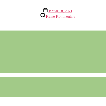
Veröffentlichungsdatum
Januar 18, 2021
zu
Keine Kommentare
Knete
selbst
herstellen