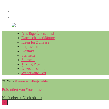
Ausflüge Übersichtskarte
Datenschutzerklärung
Ideen für Zuhause
Impressum
Kontakt
Startseite
Startseite
Testing Page
Übersichtskarte
Wetterkarte Test
© 2026
Kleine Ausflugshelden
Präsentiert von WordPress
Nach oben
↑
Nach oben
↑
×