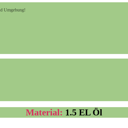
 und Umgebung!
Material:
1.5 EL Öl
Knete selbst herstellen