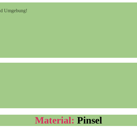
 und Umgebung!
Material:
Pinsel
Windlicht basteln