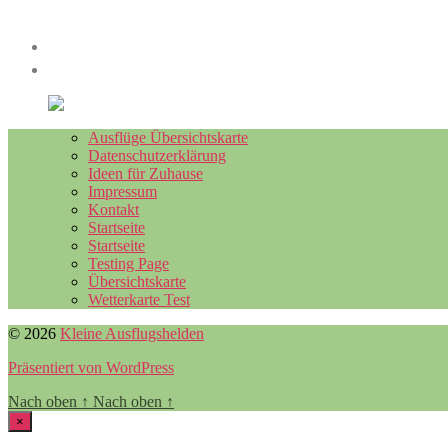
Ausflüge Übersichtskarte
Datenschutzerklärung
Ideen für Zuhause
Impressum
Kontakt
Startseite
Startseite
Testing Page
Übersichtskarte
Wetterkarte Test
© 2026
Kleine Ausflugshelden
Präsentiert von WordPress
Nach oben
↑
Nach oben
↑
×