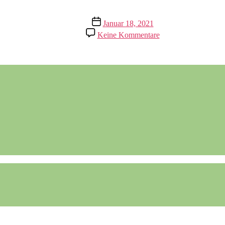
Veröffentlichungsdatum
Januar 18, 2021
zu
Keine Kommentare
Windlicht
basteln