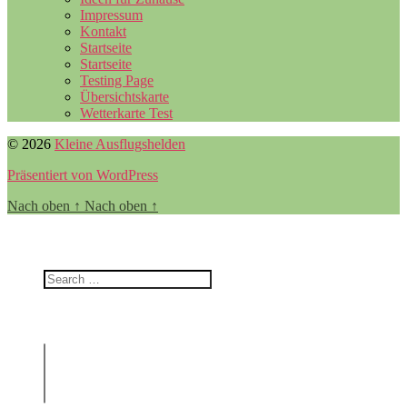
Impressum
Kontakt
Startseite
Startseite
Testing Page
Übersichtskarte
Wetterkarte Test
© 2026
Kleine Ausflugshelden
Präsentiert von WordPress
Nach oben
↑
Nach oben
↑
Filter
Nach was suchst du?