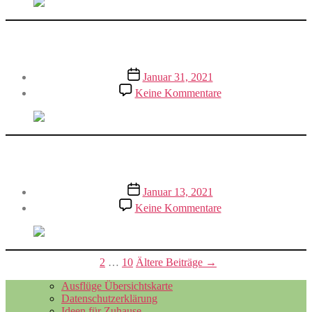
und
Lehrpfad
Wehener Schloss
Veröffentlichungsdatum
Januar 31, 2021
zu
Keine Kommentare
Wehener
Schloss
Abenteuerland der Sinne Taunusstein
Veröffentlichungsdatum
Januar 13, 2021
zu
Keine Kommentare
Abenteuerland
der
Sinne
Taunusstein
Beitragsnavigation
←
Neuere
Beiträge
1
2
…
10
Ältere
Beiträge
→
Ausflüge Übersichtskarte
Datenschutzerklärung
Ideen für Zuhause