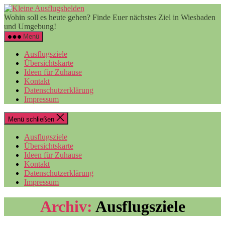
Zum
Kleine
Inhalt
Ausflugshelden
Wohin soll es heute gehen? Finde Euer nächstes Ziel in Wiesbaden
springen
und Umgebung!
Menü
Ausflugsziele
Übersichtskarte
Ideen für Zuhause
Kontakt
Datenschutzerklärung
Impressum
Menü schließen
Ausflugsziele
Übersichtskarte
Ideen für Zuhause
Kontakt
Datenschutzerklärung
Impressum
Archiv:
Ausflugsziele