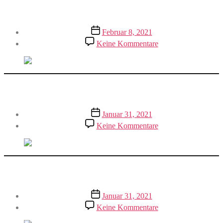
e.V.
Veröffentlichungsdatum
Februar 8, 2021
zu
Keine Kommentare
Gnadenhof
Tierhilfeverein
Keller-
Ranch
e.V.
EXPERIMINTA ScienceCenter
Veröffentlichungsdatum
Januar 31, 2021
zu
Keine Kommentare
EXPERIMINTA
ScienceCenter
Kastell Zugmantel und Lehrpfad
Veröffentlichungsdatum
Januar 31, 2021
zu
Keine Kommentare
Kastell
Zugmantel