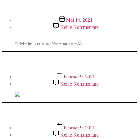
Kinderkino Caligari FilmBühne
Veröffentlichungsdatum
Mai 14, 2021
zu
Keine Kommentare
Kinderkino
Caligari
FilmBühne
© Medienzentrum Wiesbaden e.V.
Skatepark Bingen
Veröffentlichungsdatum
Februar 9, 2021
zu
Keine Kommentare
Skatepark
Bingen
Langener Waldsee
Veröffentlichungsdatum
Februar 9, 2021
zu
Keine Kommentare
Langener